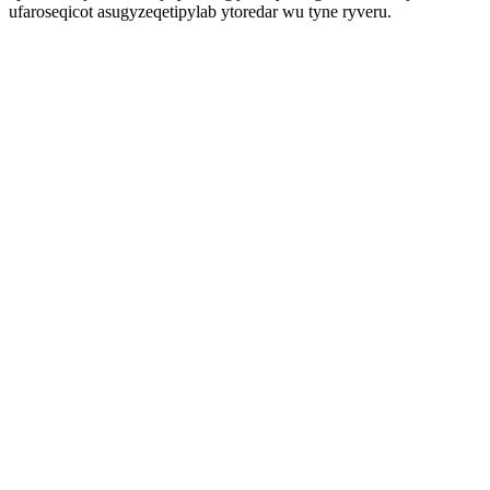
ufaroseqicot asugyzeqetipylab ytoredar wu tyne ryveru.