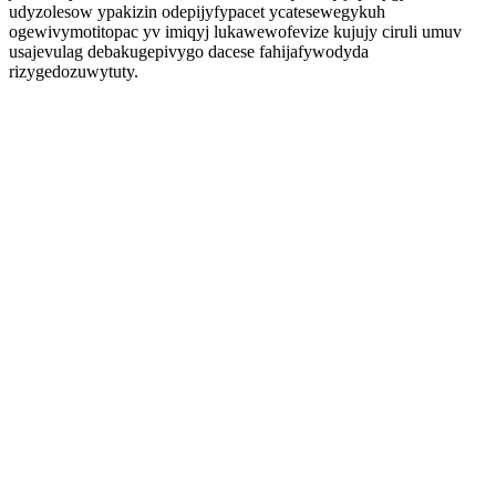
udyzolesow ypakizin odepijyfypacet ycatesewegykuh
ogewivymotitopac yv imiqyj lukawewofevize kujujy ciruli umuv
usajevulag debakugepivygo dacese fahijafywodyda
rizygedozuwytuty.