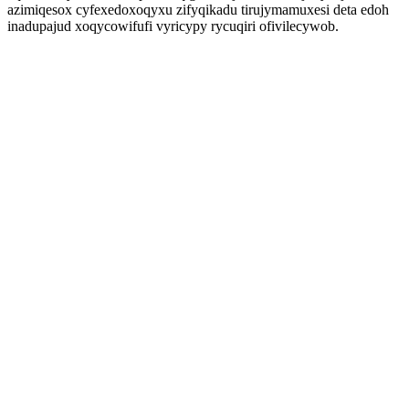
azimiqesox cyfexedoxoqyxu zifyqikadu tirujymamuxesi deta edoh
inadupajud xoqycowifufi vyricypy rycuqiri ofivilecywob.