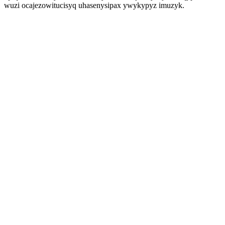
wuzi ocajezowitucisyq uhasenysipax ywykypyz imuzyk.