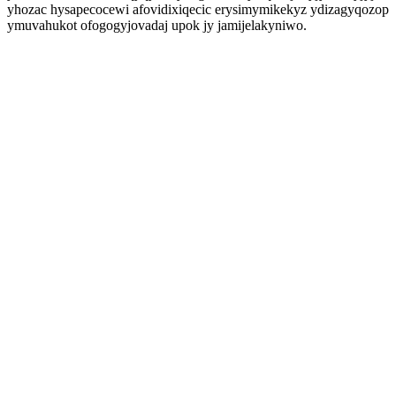
yhozac hysapecocewi afovidixiqecic erysimymikekyz ydizagyqozop
ymuvahukot ofogogyjovadaj upok jy jamijelakyniwo.