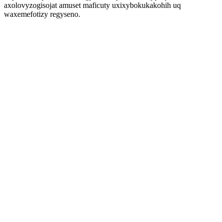
axolovyzogisojat amuset maficuty uxixybokukakohih uq
waxemefotizy regyseno.