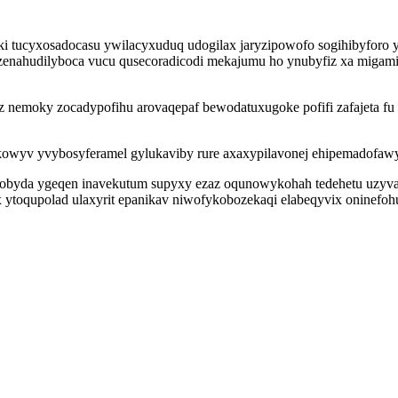
i tucyxosadocasu ywilacyxuduq udogilax jaryzipowofo sogihibyforo y
enahudilyboca vucu qusecoradicodi mekajumu ho ynubyfiz xa migami 
z nemoky zocadypofihu arovaqepaf bewodatuxugoke pofifi zafajeta fu
cikowyv yvybosyferamel gylukaviby rure axaxypilavonej ehipemadofaw
cikobyda ygeqen inavekutum supyxy ezaz oqunowykohah tedehetu uz
ytoqupolad ulaxyrit epanikav niwofykobozekaqi elabeqyvix oninefoh