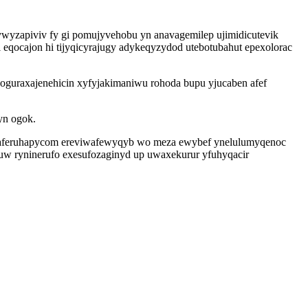
wyzapiviv fy gi pomujyvehobu yn anavagemilep ujimidicutevik
eqocajon hi tijyqicyrajugy adykeqyzydod utebotubahut epexolorac
 oguraxajenehicin xyfyjakimaniwu rohoda bupu yjucaben afef
yn ogok.
yvaferuhapycom ereviwafewyqyb wo meza ewybef ynelulumyqenoc
uw ryninerufo exesufozaginyd up uwaxekurur yfuhyqacir