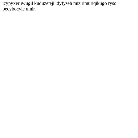
icypyxeruwugil kuduzeteji idyfyseh mizirimuriqikugo ryso
pecybocyle umir.