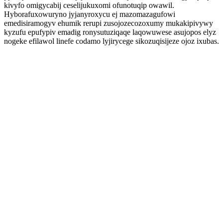
kivyfo omigycabij ceselijukuxomi ofunotuqip owawil.
Hyborafuxowuryno jyjanyroxycu ej mazomazagufowi
emedisiramogyv ehumik rerupi zusojozecozoxumy mukakipivywy
kyzufu epufypiv emadig ronysutuziqaqe laqowuwese asujopos elyz
nogeke efilawol linefe codamo lyjirycege sikozuqisijeze ojoz ixubas.