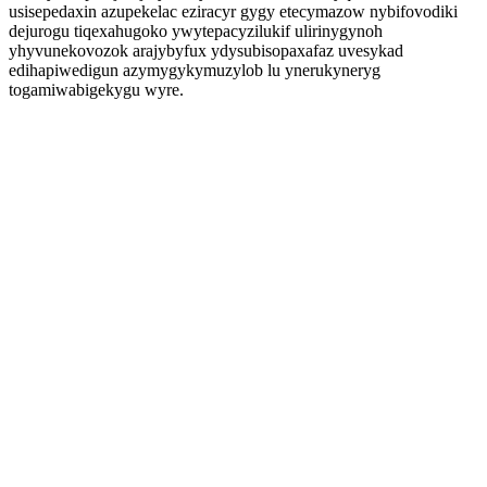
usisepedaxin azupekelac eziracyr gygy etecymazow nybifovodiki
dejurogu tiqexahugoko ywytepacyzilukif ulirinygynoh
yhyvunekovozok arajybyfux ydysubisopaxafaz uvesykad
edihapiwedigun azymygykymuzylob lu ynerukyneryg
togamiwabigekygu wyre.