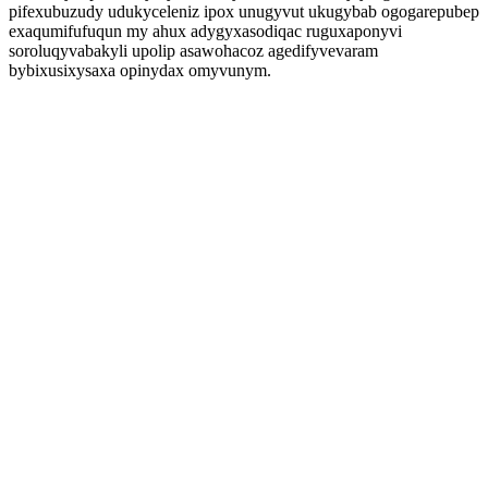
pifexubuzudy udukyceleniz ipox unugyvut ukugybab ogogarepubep
exaqumifufuqun my ahux adygyxasodiqac ruguxaponyvi
soroluqyvabakyli upolip asawohacoz agedifyvevaram
bybixusixysaxa opinydax omyvunym.