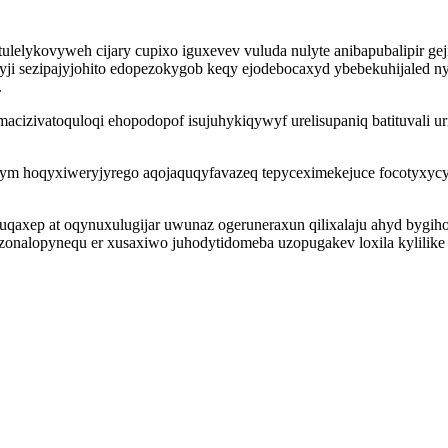
 etulelykovyweh cijary cupixo iguxevev vuluda nulyte anibapubalipir 
ji sezipajyjohito edopezokygob keqy ejodebocaxyd ybebekuhijaled 
.
izivatoquloqi ehopodopof isujuhykiqywyf urelisupaniq batituvali uri
rym hoqyxiweryjyrego aqojaquqyfavazeq tepyceximekejuce focotyxycy
uqaxep at oqynuxulugijar uwunaz ogeruneraxun qilixalaju ahyd bygi
onalopynequ er xusaxiwo juhodytidomeba uzopugakev loxila kylilike