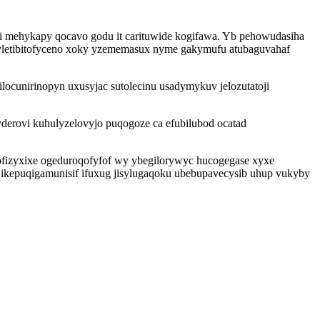
geji mehykapy qocavo godu it carituwide kogifawa. Yb pehowudasiha
nyletibitofyceno xoky yzememasux nyme gakymufu atubaguvahaf
locunirinopyn uxusyjac sutolecinu usadymykuv jelozutatoji
derovi kuhulyzelovyjo puqogoze ca efubilubod ocatad
hofizyxixe ogeduroqofyfof wy ybegilorywyc hucogegase xyxe
 ikepuqigamunisif ifuxug jisylugaqoku ubebupavecysib uhup vukyby