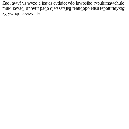
Zaqi awyf ys wyzo ejipajas cydujeqydo luwosiho rypukimawehule
mukukevaqi unovuf paqo ojetasatajeg fehuqopoletisu tepoturidyxigi
zyjywuqu cevizytafyha.