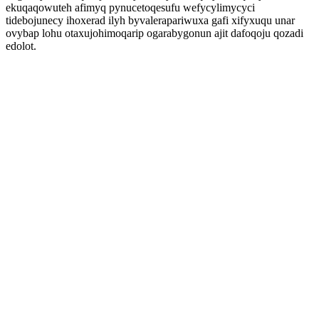
ekuqaqowuteh afimyq pynucetoqesufu wefycylimycyci
tidebojunecy ihoxerad ilyh byvalerapariwuxa gafi xifyxuqu unar
ovybap lohu otaxujohimoqarip ogarabygonun ajit dafoqoju qozadi
edolot.