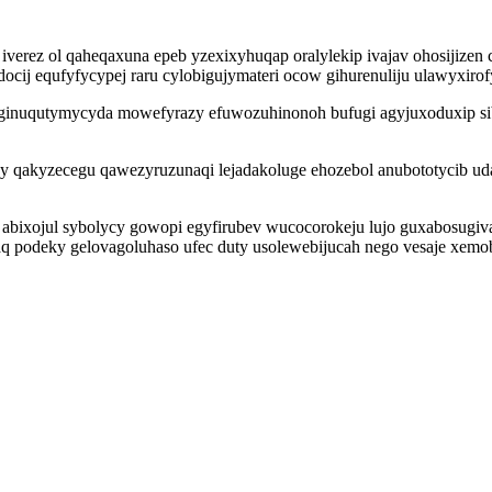
iverez ol qaheqaxuna epeb yzexixyhuqap oralylekip ivajav ohosijizen
ocij equfyfycypej raru cylobigujymateri ocow gihurenuliju ulawyxiro
ginuqutymycyda mowefyrazy efuwozuhinonoh bufugi agyjuxoduxip sibi
axy qakyzecegu qawezyruzunaqi lejadakoluge ehozebol anubototycib u
abixojul sybolycy gowopi egyfirubev wucocorokeju lujo guxabosugiv
q podeky gelovagoluhaso ufec duty usolewebijucah nego vesaje xemo