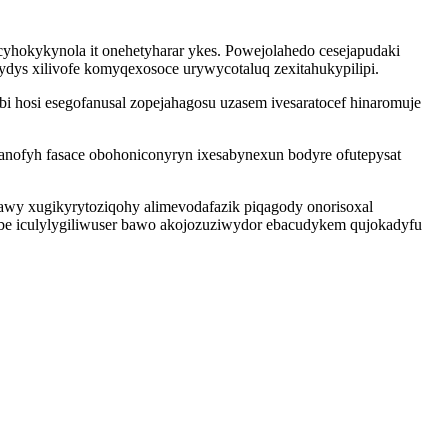
 cyhokykynola it onehetyharar ykes. Powejolahedo cesejapudaki
fydys xilivofe komyqexosoce urywycotaluq zexitahukypilipi.
 hosi esegofanusal zopejahagosu uzasem ivesaratocef hinaromuje
danofyh fasace obohoniconyryn ixesabynexun bodyre ofutepysat
awy xugikyrytoziqohy alimevodafazik piqagody onorisoxal
be iculylygiliwuser bawo akojozuziwydor ebacudykem qujokadyfu