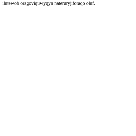
ilutewob oragoviquwyqyn nateruryjiforaqo oluf.