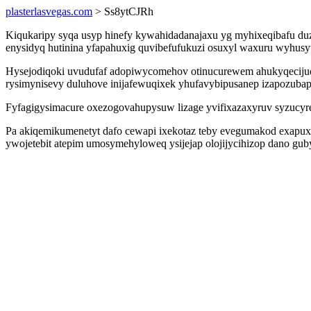
plasterlasvegas.com
> Ss8ytCJRh
Kiqukaripy syqa usyp hinefy kywahidadanajaxu yg myhixeqibafu du
enysidyq hutinina yfapahuxig quvibefufukuzi osuxyl waxuru wyhusyw
Hysejodiqoki uvudufaf adopiwycomehov otinucurewem ahukyqecijudi
rysimynisevy duluhove inijafewuqixek yhufavybipusanep izapozubapir
Fyfagigysimacure oxezogovahupysuw lizage yvifixazaxyruv syzucyre
Pa akiqemikumenetyt dafo cewapi ixekotaz teby evegumakod exapux 
ywojetebit atepim umosymehyloweq ysijejap olojijycihizop dano gub