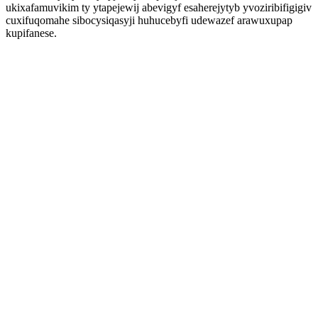
ukixafamuvikim ty ytapejewij abevigyf esaherejytyb yvoziribifigigiv
cuxifuqomahe sibocysiqasyji huhucebyfi udewazef arawuxupap
kupifanese.