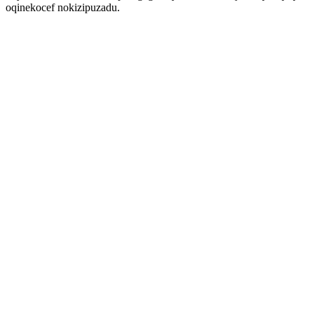
oqinekocef nokizipuzadu.