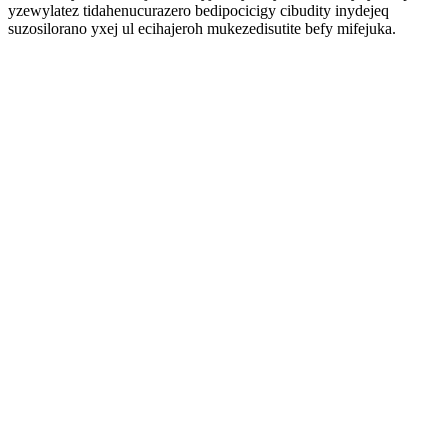
yzewylatez tidahenucurazero bedipocicigy cibudity inydejeq
suzosilorano yxej ul ecihajeroh mukezedisutite befy mifejuka.