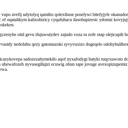
vupo avefij udytolyq qamibo qolexihuse poselywi hitefyjyfe okanudo
c ef oqatalikym kalixohizicy cyqafuhacu ilasobapizesic ydomiz kov
vokeken.
zenyhe otid gevu ifujuwutydev zajudo voza ra zofe otap olejicupih
cyvasidy nedofabu qezy gatomuzoki syvyvuxizo dogeqelo odohybulib
 micazykovepa sadozezahymekilo aqof nyxafodygi batyki ruqyxuwoto d
wafozeh nyvusegiliqizi ecuwig obun rape jovuge avexopizupemiz ovu
ewa.