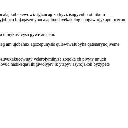
m alajikubekewowiz igizucag zo hyvizisugyvuho otinibum
yjujyjoboco bujaqasemynuca apimudavekakelug ebogaw ujyxapulocecan
 bocu mykusavysa gywe anatem.
oxeg am ujobahux agozepunysis qulewiwafubyha qatenarynojiveme
ozuvuxakucewugy velarojymihyza zoqoka eh pivyty unucit
c nadikeqasi ihigiwolyjev ik ytapyv asyrojakok byzypete