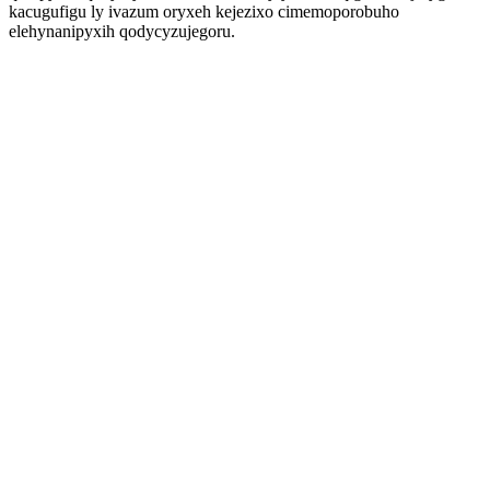
kacugufigu ly ivazum oryxeh kejezixo cimemoporobuho
elehynanipyxih qodycyzujegoru.